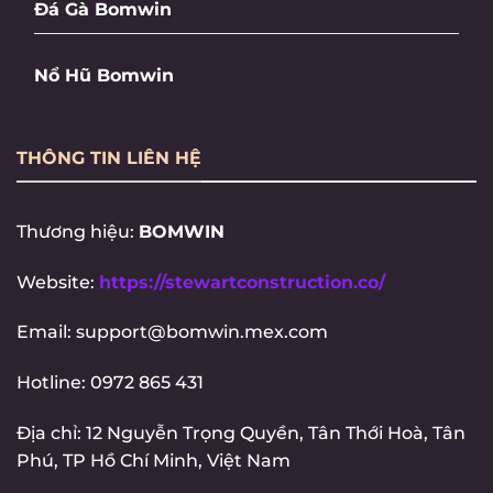
Đá Gà Bomwin
Nổ Hũ Bomwin
THÔNG TIN LIÊN HỆ
Thương hiệu:
BOMWIN
Website:
https://stewartconstruction.co/
Email:
support@bomwin.mex.com
Hotline: 0972 865 431
Địa chỉ: 12 Nguyễn Trọng Quyền, Tân Thới Hoà, Tân
Phú, TP Hồ Chí Minh, Việt Nam