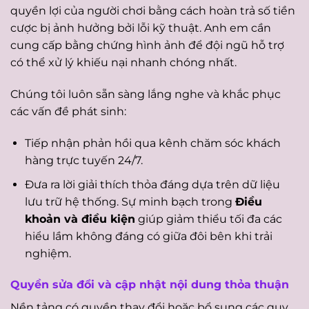
quyền lợi của người chơi bằng cách hoàn trả số tiền
cược bị ảnh hưởng bởi lỗi kỹ thuật. Anh em cần
cung cấp bằng chứng hình ảnh để đội ngũ hỗ trợ
có thể xử lý khiếu nại nhanh chóng nhất.
Chúng tôi luôn sẵn sàng lắng nghe và khắc phục
các vấn đề phát sinh:
Tiếp nhận phản hồi qua kênh chăm sóc khách
hàng trực tuyến 24/7.
Đưa ra lời giải thích thỏa đáng dựa trên dữ liệu
lưu trữ hệ thống. Sự minh bạch trong
Điều
khoản và điều kiện
giúp giảm thiểu tối đa các
hiểu lầm không đáng có giữa đôi bên khi trải
nghiệm.
Quyền sửa đổi và cập nhật nội dung thỏa thuận
Nền tảng có quyền thay đổi hoặc bổ sung các quy