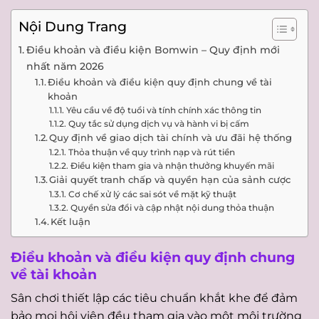
Nội Dung Trang
Điều khoản và điều kiện Bomwin – Quy định mới
nhất năm 2026
Điều khoản và điều kiện quy định chung về tài
khoản
Yêu cầu về độ tuổi và tính chính xác thông tin
Quy tắc sử dụng dịch vụ và hành vi bị cấm
Quy định về giao dịch tài chính và ưu đãi hệ thống
Thỏa thuận về quy trình nạp và rút tiền
Điều kiện tham gia và nhận thưởng khuyến mãi
Giải quyết tranh chấp và quyền hạn của sảnh cược
Cơ chế xử lý các sai sót về mặt kỹ thuật
Quyền sửa đổi và cập nhật nội dung thỏa thuận
Kết luận
Điều khoản và điều kiện quy định chung
về tài khoản
Sân chơi thiết lập các tiêu chuẩn khắt khe để đảm
bảo mọi hội viên đều tham gia vào một môi trường