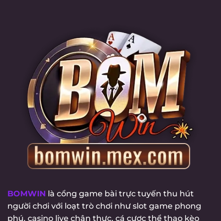
BOMWIN
là cổng game bài trực tuyến thu hút
người chơi với loạt trò chơi như slot game phong
phú, casino live chân thực, cá cược thể thao kèo