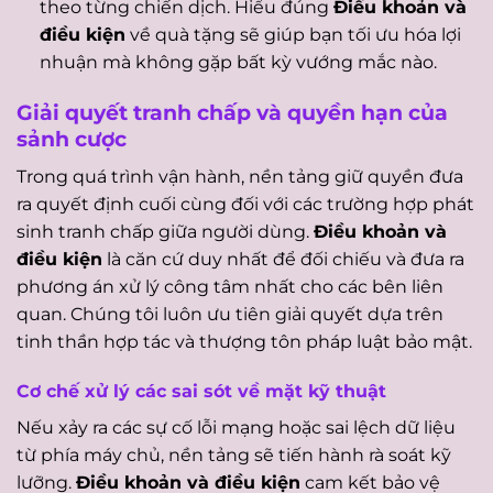
theo từng chiến dịch. Hiểu đúng
Điều khoản và
điều kiện
về quà tặng sẽ giúp bạn tối ưu hóa lợi
nhuận mà không gặp bất kỳ vướng mắc nào.
Giải quyết tranh chấp và quyền hạn của
sảnh cược
Trong quá trình vận hành, nền tảng giữ quyền đưa
ra quyết định cuối cùng đối với các trường hợp phát
sinh tranh chấp giữa người dùng.
Điều khoản và
điều kiện
là căn cứ duy nhất để đối chiếu và đưa ra
phương án xử lý công tâm nhất cho các bên liên
quan. Chúng tôi luôn ưu tiên giải quyết dựa trên
tinh thần hợp tác và thượng tôn pháp luật bảo mật.
Cơ chế xử lý các sai sót về mặt kỹ thuật
Nếu xảy ra các sự cố lỗi mạng hoặc sai lệch dữ liệu
từ phía máy chủ, nền tảng sẽ tiến hành rà soát kỹ
lưỡng.
Điều khoản và điều kiện
cam kết bảo vệ