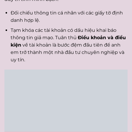
Đối chiếu thông tin cá nhân với các giấy tờ định
danh hợp lệ.
Tạm khóa các tài khoản có dấu hiệu khai báo
thông tin giả mạo. Tuân thủ
Điều khoản và điều
kiện
về tài khoản là bước đệm đầu tiên để anh
em trở thành một nhà đầu tư chuyên nghiệp và
uy tín.