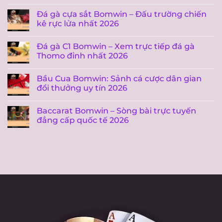
Đá gà cựa sắt Bomwin – Đấu trường chiến
kê rực lửa nhất 2026
Đá gà C1 Bomwin – Xem trực tiếp đá gà
Thomo đỉnh nhất 2026
Bầu Cua Bomwin: Sảnh cá cược dân gian
đổi thưởng uy tín 2026
Baccarat Bomwin – Sòng bài trực tuyến
đẳng cấp quốc tế 2026