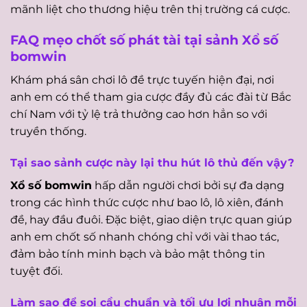
mãnh liệt cho thương hiệu trên thị trường cá cược.
FAQ mẹo chốt số phát tài tại sảnh Xổ số
bomwin
Khám phá sân chơi lô đề trực tuyến hiện đại, nơi
anh em có thể tham gia cược đầy đủ các đài từ Bắc
chí Nam với tỷ lệ trả thưởng cao hơn hẳn so với
truyền thống.
Tại sao sảnh cược này lại thu hút lô thủ đến vậy?
Xổ số bomwin
hấp dẫn người chơi bởi sự đa dạng
trong các hình thức cược như bao lô, lô xiên, đánh
đề, hay đầu đuôi. Đặc biệt, giao diện trực quan giúp
anh em chốt số nhanh chóng chỉ với vài thao tác,
đảm bảo tính minh bạch và bảo mật thông tin
tuyệt đối.
Làm sao để soi cầu chuẩn và tối ưu lợi nhuận mỗi