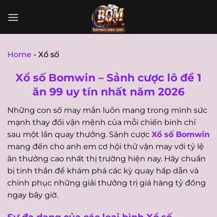
Bỏ
qua
nội
dung
Home
-
Xổ số
Xổ số Bomwin – Sảnh cược lô đề 1
ăn 99 uy tín nhất năm 2026
Những con số may mắn luôn mang trong mình sức
mạnh thay đổi vận mệnh của mỗi chiến binh chỉ
sau một lần quay thưởng. Sảnh cược
Xổ số Bomwin
mang đến cho anh em cơ hội thử vận may với tỷ lệ
ăn thưởng cao nhất thị trường hiện nay. Hãy chuẩn
bị tinh thần để khám phá các kỳ quay hấp dẫn và
chinh phục những giải thưởng trị giá hàng tỷ đồng
ngay bây giờ.
Sự đa dạng của các loại hình Xổ số