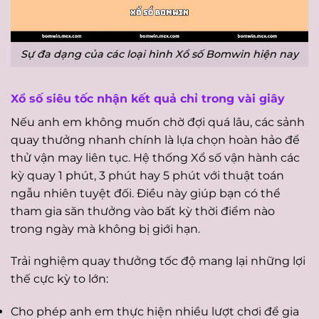
Sự đa dạng của các loại hình Xổ số Bomwin hiện nay
Xổ số siêu tốc nhận kết quả chỉ trong vài giây
Nếu anh em không muốn chờ đợi quá lâu, các sảnh
quay thưởng nhanh chính là lựa chọn hoàn hảo để
thử vận may liên tục. Hệ thống Xổ số vận hành các
kỳ quay 1 phút, 3 phút hay 5 phút với thuật toán
ngẫu nhiên tuyệt đối. Điều này giúp bạn có thể
tham gia săn thưởng vào bất kỳ thời điểm nào
trong ngày mà không bị giới hạn.
Trải nghiệm quay thưởng tốc độ mang lại những lợi
thế cực kỳ to lớn:
Cho phép anh em thực hiện nhiều lượt chơi để gia