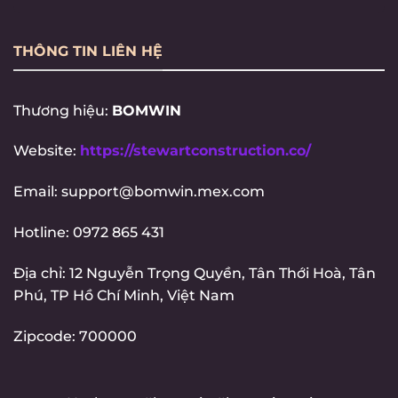
THÔNG TIN LIÊN HỆ
Thương hiệu:
BOMWIN
Website:
https://stewartconstruction.co/
Email:
support@bomwin.mex.com
Hotline: 0972 865 431
Địa chỉ: 12 Nguyễn Trọng Quyền, Tân Thới Hoà, Tân
Phú, TP Hồ Chí Minh, Việt Nam
Zipcode: 700000