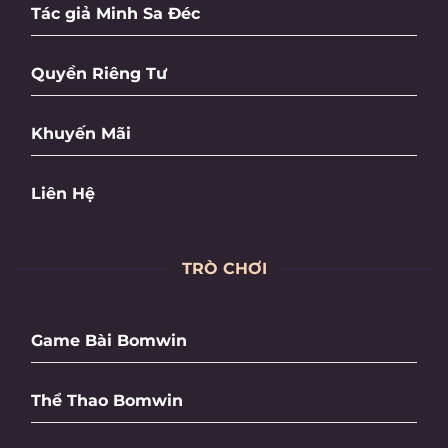
Tác giả Minh Sa Đéc
Quyền Riêng Tư
Khuyến Mãi
Liên Hệ
TRÒ CHƠI
Game Bài Bomwin
Thể Thao Bomwin