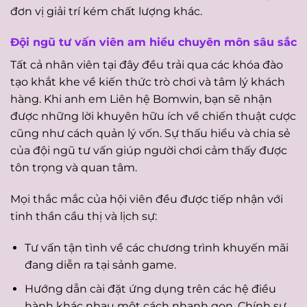
đơn vị giải trí kém chất lượng khác.
Đội ngũ tư vấn viên am hiểu chuyên môn sâu sắc
Tất cả nhân viên tại đây đều trải qua các khóa đào
tạo khắt khe về kiến thức trò chơi và tâm lý khách
hàng. Khi anh em Liên hệ Bomwin, bạn sẽ nhận
được những lời khuyên hữu ích về chiến thuật cược
cũng như cách quản lý vốn. Sự thấu hiểu và chia sẻ
của đội ngũ tư vấn giúp người chơi cảm thấy được
tôn trọng và quan tâm.
Mọi thắc mắc của hội viên đều được tiếp nhận với
tinh thần cầu thị và lịch sự:
Tư vấn tận tình về các chương trình khuyến mãi
đang diễn ra tại sảnh game.
Hướng dẫn cài đặt ứng dụng trên các hệ điều
hành khác nhau một cách nhanh gọn. Chính sự