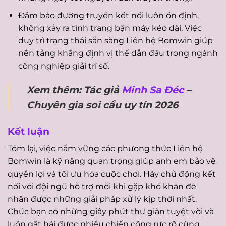
Đảm bảo đường truyền kết nối luôn ổn định,
không xảy ra tình trạng bận máy kéo dài. Việc
duy trì trạng thái sẵn sàng Liên hệ Bomwin giúp
nền tảng khẳng định vị thế dẫn đầu trong ngành
công nghiệp giải trí số.
Xem thêm: Tác giả
Minh Sa Đéc
–
Chuyên gia soi cầu uy tín 2026
Kết luận
Tóm lại, việc nắm vững các phương thức Liên hệ
Bomwin là kỹ năng quan trọng giúp anh em bảo vệ
quyền lợi và tối ưu hóa cuộc chơi. Hãy chủ động kết
nối với đội ngũ hỗ trợ mỗi khi gặp khó khăn để
nhận được những giải pháp xử lý kịp thời nhất.
Chúc bạn có những giây phút thư giãn tuyệt vời và
luôn gặt hái được nhiều chiến công rực rỡ cùng