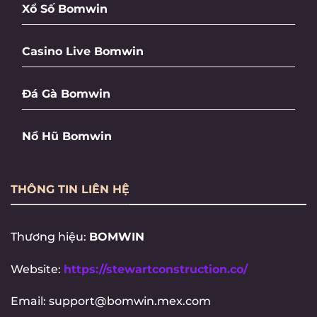
Xổ Số Bomwin
Casino Live Bomwin
Đá Gà Bomwin
Nổ Hũ Bomwin
THÔNG TIN LIÊN HỆ
Thương hiệu:
BOMWIN
Website:
https://stewartconstruction.co/
Email:
support@bomwin.mex.com