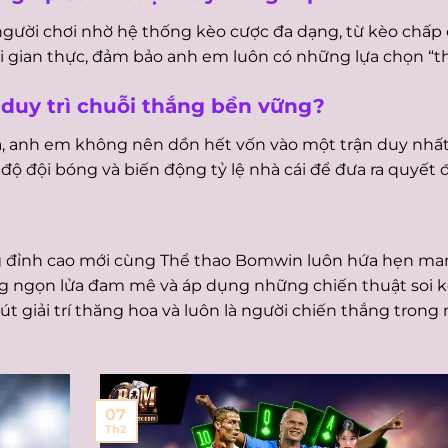
gười chơi nhờ hệ thống kèo cược đa dạng, từ kèo chấp c
i gian thực, đảm bảo anh em luôn có những lựa chọn “t
 duy trì chuỗi thắng bền vững?
n
, anh em không nên dồn hết vốn vào một trận duy nhấ
độ đội bóng và biến động tỷ lệ nhà cái để đưa ra quyết 
g đỉnh cao mới cùng Thể thao Bomwin luôn hứa hẹn mang
ng ngọn lửa đam mê và áp dụng những chiến thuật soi 
 giải trí thăng hoa và luôn là người chiến thắng trong 
07
Th2