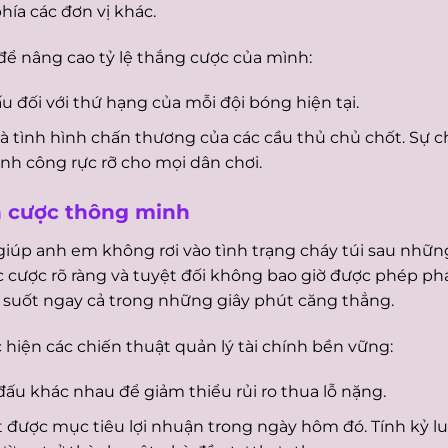
hía các đơn vị khác.
 để nâng cao tỷ lệ thắng cược của mình:
u đối với thứ hạng của mỗi đội bóng hiện tại.
à tình hình chấn thương của các cầu thủ chủ chốt. Sự 
ành công rực rỡ cho mọi dân chơi.
n cược thông minh
 giúp anh em không rơi vào tình trạng cháy túi sau những
cược rõ ràng và tuyệt đối không bao giờ được phép phá 
 suốt ngay cả trong những giây phút căng thẳng.
hiện các chiến thuật quản lý tài chính bền vững:
đấu khác nhau để giảm thiểu rủi ro thua lỗ nặng.
ạt được mục tiêu lợi nhuận trong ngày hôm đó. Tính kỷ 