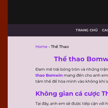
Bỏ
qua
nội
dung
TRANG CHỦ
CA
Home
-
Thể Thao
Thể thao Bomwi
Đam mê trái bóng tròn và những trận
thao Bomwin
mang đến cho anh em cơ
tâm thế để hòa mình vào không khí s
Không gian cá cược T
Tại đây, anh em sẽ được tiếp cận với