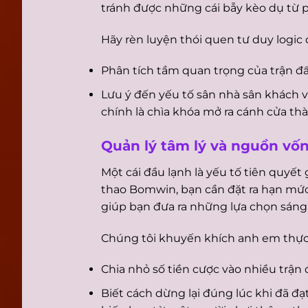
tránh được những cái bẫy kèo dụ từ p
Hãy rèn luyện thói quen tư duy logic
Phân tích tầm quan trọng của trận đấ
Lưu ý đến yếu tố sân nhà sân khách v
chính là chìa khóa mở ra cánh cửa th
Quản lý tâm lý và nguồn vố
Một cái đầu lạnh là yếu tố tiên quyết
thao Bomwin, bạn cần đặt ra hạn mức 
giúp bạn đưa ra những lựa chọn sáng
Chúng tôi khuyến khích anh em thực 
Chia nhỏ số tiền cược vào nhiều trận 
Biết cách dừng lại đúng lúc khi đã đ