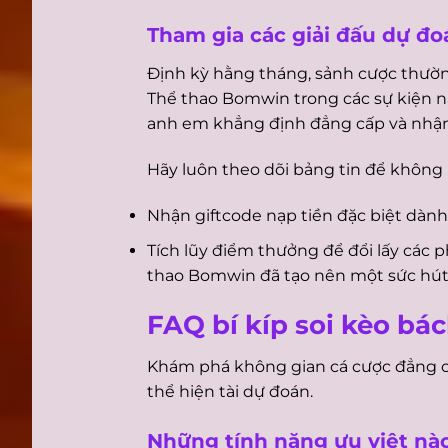
Tham gia các giải đấu dự đo
Định kỳ hằng tháng, sảnh cược thường
Thể thao Bomwin trong các sự kiện nà
anh em khẳng định đẳng cấp và nhận 
Hãy luôn theo dõi bảng tin để không 
Nhận giftcode nạp tiền đặc biệt dành 
Tích lũy điểm thưởng để đổi lấy các 
thao Bomwin đã tạo nên một sức hút
FAQ bí kíp soi kèo bá
Khám phá không gian cá cược đẳng cấ
thể hiện tài dự đoán.
Những tính năng ưu việt nà