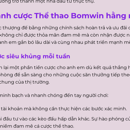
ường trở thành một nhà đầu tư thực thụ.
 sảnh cược Thể thao Bomwin hằng
ác thượng đế bằng những chính sách hoàn trả và ưu đãi
không chỉ được thỏa mãn đam mê mà còn nhận được nhữn
 anh em gắn bó lâu dài và cùng nhau phát triển mạnh m
ợc siêu khủng mỗi tuần
 lại một phần tiền cược cho anh em dù kết quả thắng ha
hòng để sẵn sàng cho những cuộc săn thưởng tiếp theo. 
 chung của thị trường.
 minh bạch và nhanh chóng đến tay người chơi:
o tài khoản mà không cần thực hiện các bước xác minh.
ái đầu tư vào các kèo đấu hấp dẫn khác. Sự hào phóng 
niềm đam mê cá cược thể thao.