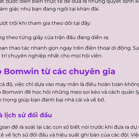
t được diễn biến thực tế để đưa ra những quyết định kè
ảm giác như bạn đang ngồi tại khán đài.
t trội khi tham gia theo dõi tại đây:
g theo từng giây của trận đấu đang diễn ra.
ạn thao tác nhanh gọn ngay trên điện thoại di động. Sự
 trí chuyên nghiệp nhất cho mọi hội viên.
ao Bomwin từ các chuyên gia
cá độ, việc chỉ dựa vào may mắn là điều hoàn toàn khô
 Bomwin để học hỏi những mẹo soi kèo và cách quản lý
n trọng giúp bạn đánh bại nhà cái và về bờ.
à lịch sử đối đầu
an để rà soát lại các con số biết nói trước khi đưa ra d
 về lịch sử đối đầu và hiệu suất ghi bàn của các đội. Vi