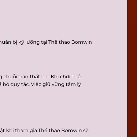
chuẩn bị kỹ lưỡng tại Thể thao Bomwin
 chuỗi trận thất bại. Khi chơi Thể
bỏ quy tắc. Việc giữ vững tâm lý
luật khi tham gia Thể thao Bomwin sẽ