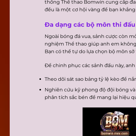
thống Thể thao Bomwin cung cấp đa dạ
đều là một cơ hội vàng để bạn khẳng 
Đa dạng các bộ môn thi đấu 
Ngoài bóng đá vua, sảnh cược còn mở 
nghiệm Thể thao giúp anh em không b
Bạn có thể tự do lựa chọn bộ môn sở 
Để chinh phục các sảnh đấu này, anh
Theo dõi sát sao bảng tỷ lệ kèo để nắ
Nghiên cứu kỹ phong độ đội bóng và đ
phân tích sắc bén để mang lại hiệu qu