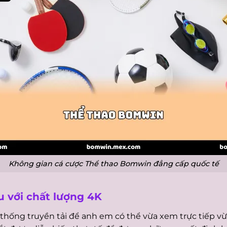
Không gian cá cược Thể thao Bomwin đẳng cấp quốc tế
u với chất lượng 4K
hống truyền tải để anh em có thể vừa xem trực tiếp v