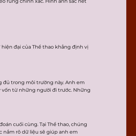
o rung chính xác. Hình ảnh sắc nét
 hiện đại của Thể thao khẳng định vị
ng đủ trong môi trường này. Anh em
 vốn từ những người đi trước. Những
ự đoán cuối cùng. Tại Thể thao, chúng
ệc nắm rõ dữ liệu sẽ giúp anh em