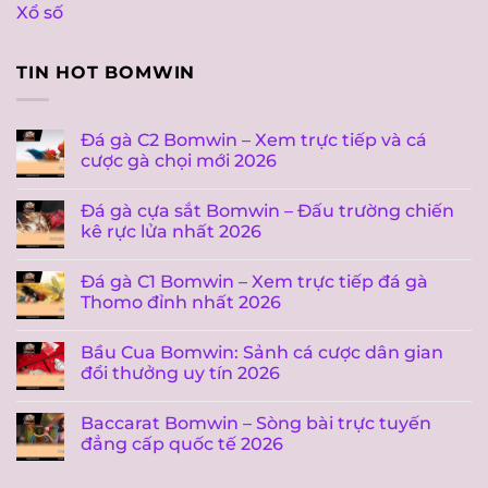
Xổ số
TIN HOT BOMWIN
Đá gà C2 Bomwin – Xem trực tiếp và cá
cược gà chọi mới 2026
Đá gà cựa sắt Bomwin – Đấu trường chiến
kê rực lửa nhất 2026
Đá gà C1 Bomwin – Xem trực tiếp đá gà
Thomo đỉnh nhất 2026
Bầu Cua Bomwin: Sảnh cá cược dân gian
đổi thưởng uy tín 2026
Baccarat Bomwin – Sòng bài trực tuyến
đẳng cấp quốc tế 2026