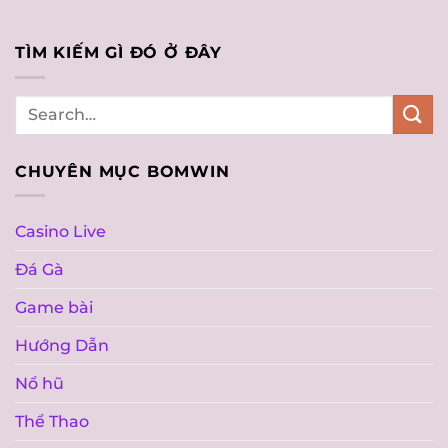
TÌM KIẾM GÌ ĐÓ Ở ĐÂY
CHUYÊN MỤC BOMWIN
Casino Live
Đá Gà
Game bài
Hướng Dẫn
Nổ hũ
Thể Thao