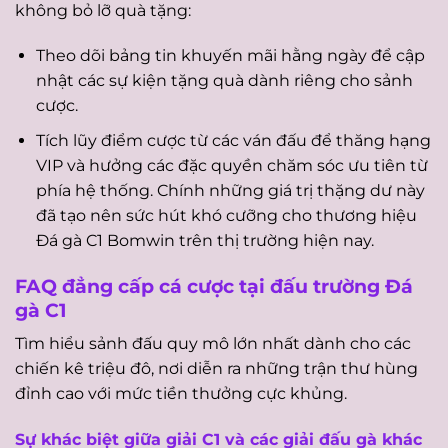
không bỏ lỡ quà tặng:
Theo dõi bảng tin khuyến mãi hằng ngày để cập
nhật các sự kiện tặng quà dành riêng cho sảnh
cược.
Tích lũy điểm cược từ các ván đấu để thăng hạng
VIP và hưởng các đặc quyền chăm sóc ưu tiên từ
phía hệ thống. Chính những giá trị thặng dư này
đã tạo nên sức hút khó cưỡng cho thương hiệu
Đá gà C1 Bomwin trên thị trường hiện nay.
FAQ đẳng cấp cá cược tại đấu trường Đá
gà C1
Tìm hiểu sảnh đấu quy mô lớn nhất dành cho các
chiến kê triệu đô, nơi diễn ra những trận thư hùng
đỉnh cao với mức tiền thưởng cực khủng.
Sự khác biệt giữa giải C1 và các giải đấu gà khác