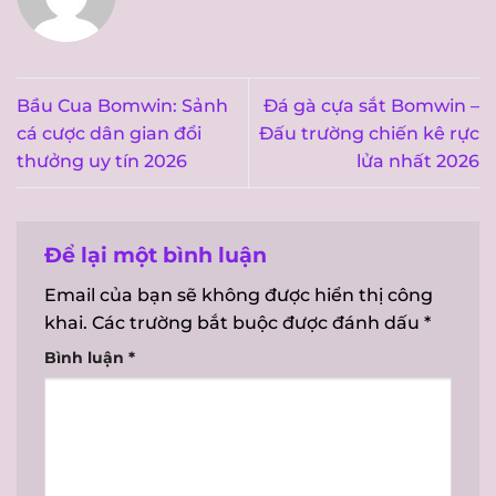
Bầu Cua Bomwin: Sảnh
Đá gà cựa sắt Bomwin –
cá cược dân gian đổi
Đấu trường chiến kê rực
thưởng uy tín 2026
lửa nhất 2026
Để lại một bình luận
Email của bạn sẽ không được hiển thị công
khai.
Các trường bắt buộc được đánh dấu
*
Bình luận
*