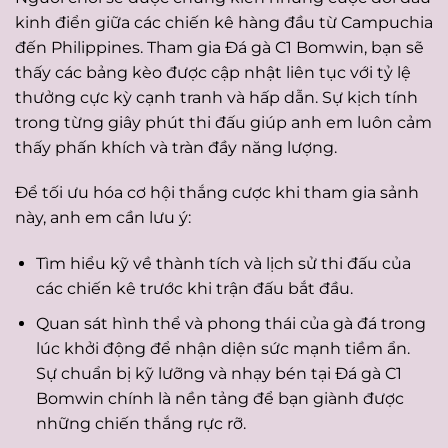
kinh điển giữa các chiến kê hàng đầu từ Campuchia
đến Philippines. Tham gia Đá gà C1 Bomwin, bạn sẽ
thấy các bảng kèo được cập nhật liên tục với tỷ lệ
thưởng cực kỳ cạnh tranh và hấp dẫn. Sự kịch tính
trong từng giây phút thi đấu giúp anh em luôn cảm
thấy phấn khích và tràn đầy năng lượng.
Để tối ưu hóa cơ hội thắng cược khi tham gia sảnh
này, anh em cần lưu ý:
Tìm hiểu kỹ về thành tích và lịch sử thi đấu của
các chiến kê trước khi trận đấu bắt đầu.
Quan sát hình thể và phong thái của gà đá trong
lúc khởi động để nhận diện sức mạnh tiềm ẩn.
Sự chuẩn bị kỹ lưỡng và nhạy bén tại Đá gà C1
Bomwin chính là nền tảng để bạn giành được
những chiến thắng rực rỡ.