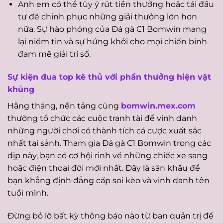
Anh em có thể tùy ý rút tiền thưởng hoặc tái đầu
tư để chinh phục những giải thưởng lớn hơn
nữa. Sự hào phóng của Đá gà C1 Bomwin mang
lại niềm tin và sự hứng khởi cho mọi chiến binh
đam mê giải trí số.
Sự kiện đua top kê thủ với phần thưởng hiện vật
khủng
Hằng tháng, nền tảng cùng
bomwin.mex.com
thường tổ chức các cuộc tranh tài để vinh danh
những người chơi có thành tích cá cược xuất sắc
nhất tại sảnh. Tham gia Đá gà C1 Bomwin trong các
dịp này, bạn có cơ hội rinh về những chiếc xe sang
hoặc điện thoại đời mới nhất. Đây là sân khấu để
bạn khẳng định đẳng cấp soi kèo và vinh danh tên
tuổi mình.
Đừng bỏ lỡ bất kỳ thông báo nào từ ban quản trị để