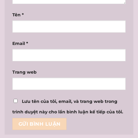
Tên
*
Email
*
Trang web
Lưu tên của tôi, email, và trang web trong
trình duyệt này cho lần bình luận kế tiếp của tôi.