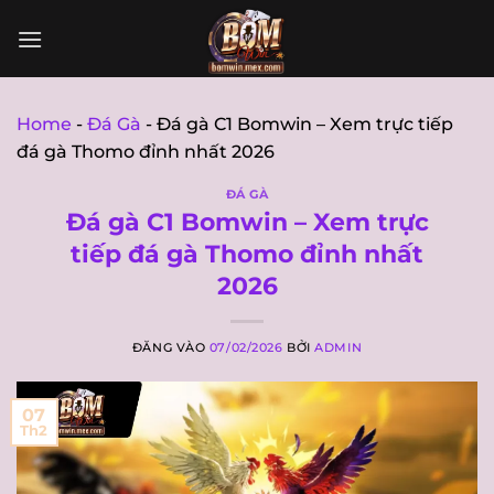
Bỏ
qua
nội
dung
Home
-
Đá Gà
-
Đá gà C1 Bomwin – Xem trực tiếp
đá gà Thomo đỉnh nhất 2026
ĐÁ GÀ
Đá gà C1 Bomwin – Xem trực
tiếp đá gà Thomo đỉnh nhất
2026
ĐĂNG VÀO
07/02/2026
BỞI
ADMIN
07
Th2