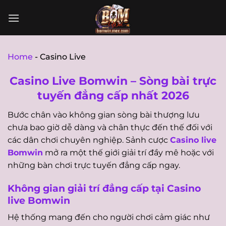
Bỏ
qua
nội
dung
Home
-
Casino Live
Casino Live Bomwin – Sòng bài trực
tuyến đẳng cấp nhất 2026
Bước chân vào không gian sòng bài thượng lưu
chưa bao giờ dễ dàng và chân thực đến thế đối với
các dân chơi chuyên nghiệp. Sảnh cược
Casino live
Bomwin
mở ra một thế giới giải trí đầy mê hoặc với
những bàn chơi trực tuyến đẳng cấp ngay.
Không gian giải trí đẳng cấp tại Casino
live Bomwin
Hệ thống mang đến cho người chơi cảm giác như