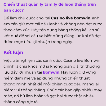
Chiến thuật quản lý tâm lý để luôn thắng trên
bàn cược?
Để làm chủ cuộc chơi tại
Casino live bomwin
, anh
em cần giữ một cái đầu lạnh và không nên đặt cược
theo cảm xúc. Hãy tận dụng bảng thống kê lịch sử
kết quả để soi cầu và biết dừng đúng lúc khi đã đạt
được mục tiêu lợi nhuận trong ngày.
Kết luận
Việc trải nghiệm các sảnh cược Casino live Bomwin
chính là chìa khóa mở ra không gian giải trí thượng
lưu đầy lợi nhuận tại
Bomwin
. Hãy luôn giữ vững
niềm đam mê và áp dụng những chiến thuật
thông minh nhất để mỗi phiên cược đều mang lại
niềm vui thắng thắng. Chúc các bạn gặp nhiều may
mắn, nổ hũ liên hoàn và gặt hái được thật nhiều
thành công rực rỡ.