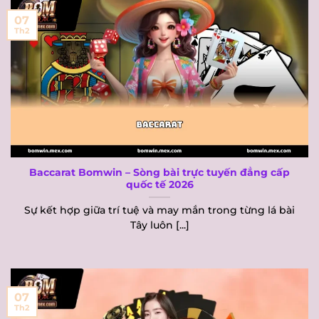
07
Th2
Baccarat Bomwin – Sòng bài trực tuyến đẳng cấp
quốc tế 2026
Sự kết hợp giữa trí tuệ và may mắn trong từng lá bài
Tây luôn [...]
07
Th2