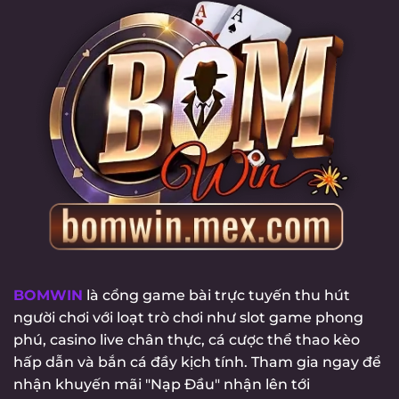
BOMWIN
là cổng game bài trực tuyến thu hút
người chơi với loạt trò chơi như slot game phong
phú, casino live chân thực, cá cược thể thao kèo
hấp dẫn và bắn cá đầy kịch tính. Tham gia ngay để
nhận khuyến mãi "Nạp Đầu" nhận lên tới