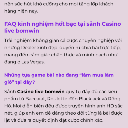
nên sức hút khó cưỡng cho mọi tầng lớp khách
hàng hiện nay.
FAQ kinh nghiệm hốt bạc tại sảnh Casino
live bomwin
Trải nghiệm không gian cá cược chuyên nghiệp với
những Dealer xinh đẹp, quyến rũ chia bài trực tiếp,
mang đến cảm giác chân thực và minh bạch như
đang ở Las Vegas.
Những tựa game bài nào đang “làm mưa làm
gió” tại đây?
Sảnh
Casino live bomwin
quy tụ đầy đủ các siêu
phẩm từ Baccarat, Roulette đến Blackjack và Rồng
Hổ. Mọi diễn biến đều được truyền hình ảnh HD sắc
nét, giúp anh em dễ dàng theo dõi từng lá bài được
lật và đưa ra quyết định đặt cược chính xác.