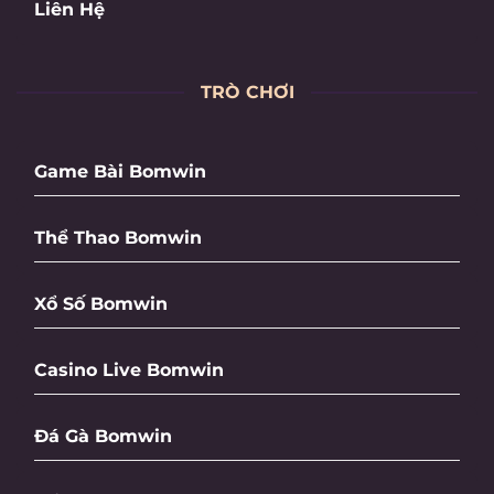
Liên Hệ
TRÒ CHƠI
Game Bài Bomwin
Thể Thao Bomwin
Xổ Số Bomwin
Casino Live Bomwin
Đá Gà Bomwin