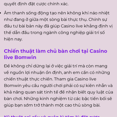
quyết định đặt cược chính xác.
Âm thanh sống động tạo nên không khí náo nhiệt
như đang ở giữa một sòng bài thực thụ. Chính sự
đầu tư bài bản này đã giúp Casino live khẳng định vị
thế dẫn đầu trong ngành công nghiệp giải trí số
hiện nay.
Chiến thuật làm chủ bàn chơi tại Casino
live Bomwin
Để không chỉ dừng lại ở việc giải trí mà còn mang
về nguồn lợi nhuận ổn định, anh em cần có những
chiến thuật thực chiến. Tham gia Casino live
Bomwin yêu cầu người chơi phải có sự kiên nhẫn và
khả năng quan sát tinh tế để nhận biết quy luật của
bàn chơi. Những kinh nghiệm từ các bậc tiền bối sẽ
giúp bạn sớm trở thành một cao thủ sòng bài.