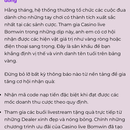
đồng
Hằng tháng, hệ thống thường tổ chức các cuộc đua
dành cho những tay chơi có thành tích xuất sắc
nhất tại các sảnh cược. Tham gia Casino live
Bomwin trong những dịp này, anh em có cơ hội
nhận được các hiện vật giá trị như vàng ròng hoặc
điện thoại sang trọng. Đây là sân khấu để bạn
khẳng định vị thế và vinh danh tên tuổi trên bảng
vàng.
Đừng bỏ lỡ bất kỳ thông báo nào từ nền tảng để gia
tăng cơ hội nhận quà:
Nhận mã code nạp tiền đặc biệt khi đạt được các
mốc doanh thu cược theo quy định.
Tham gia các buổi livestream tặng quà trực tiếp từ
những Dealer xinh đẹp và nóng bỏng. Chính những
chương trình ưu đãi của Casino live Bomwin đã tạo