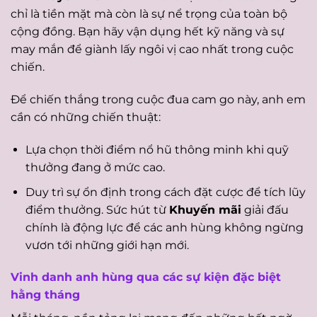
chỉ là tiền mặt mà còn là sự nể trọng của toàn bộ
cộng đồng. Bạn hãy vận dụng hết kỹ năng và sự
may mắn để giành lấy ngôi vị cao nhất trong cuộc
chiến.
Để chiến thắng trong cuộc đua cam go này, anh em
cần có những chiến thuật:
Lựa chọn thời điểm nổ hũ thông minh khi quỹ
thưởng đang ở mức cao.
Duy trì sự ổn định trong cách đặt cược để tích lũy
điểm thưởng. Sức hút từ
Khuyến mãi
giải đấu
chính là động lực để các anh hùng không ngừng
vươn tới những giới hạn mới.
Vinh danh anh hùng qua các sự kiện đặc biệt
hằng tháng