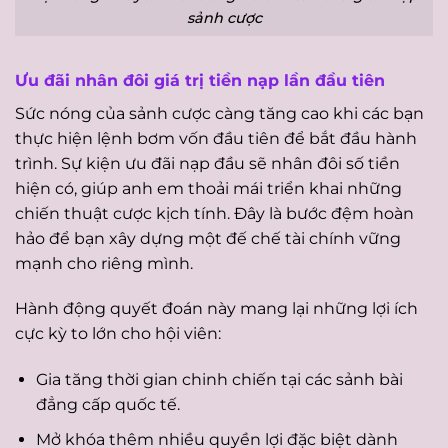
sảnh cược
Ưu đãi nhân đôi giá trị tiền nạp lần đầu tiên
Sức nóng của sảnh cược càng tăng cao khi các bạn
thực hiện lệnh bơm vốn đầu tiên để bắt đầu hành
trình. Sự kiện ưu đãi nạp đầu sẽ nhân đôi số tiền
hiện có, giúp anh em thoải mái triển khai những
chiến thuật cược kịch tính. Đây là bước đệm hoàn
hảo để bạn xây dựng một đế chế tài chính vững
mạnh cho riêng mình.
Hành động quyết đoán này mang lại những lợi ích
cực kỳ to lớn cho hội viên:
Gia tăng thời gian chinh chiến tại các sảnh bài
đẳng cấp quốc tế.
Mở khóa thêm nhiều quyền lợi đặc biệt dành