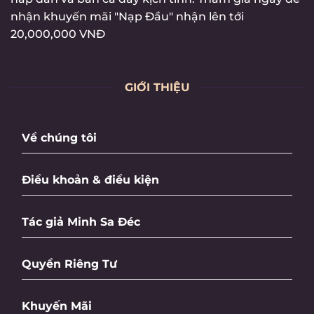
nhận khuyến mãi "Nạp Đầu" nhận lên tới
20,000,000 VNĐ
GIỚI THIỆU
Về chúng tôi
Điều khoản & điều kiện
Tác giả Minh Sa Đéc
Quyền Riêng Tư
Khuyến Mãi