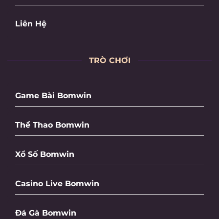
Liên Hệ
TRÒ CHƠI
Game Bài Bomwin
Thể Thao Bomwin
Xổ Số Bomwin
Casino Live Bomwin
Đá Gà Bomwin