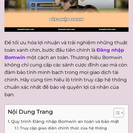
Để tối ưu hóa lợi nhuận và trải nghiệm những thuật
toán xanh chín, bước đầu tiên chính là
Đăng nhập
Bomwin
một cách an toàn. Thương hiệu Bomwin
không chỉ cung cấp các sảnh cược đỉnh cao mà còn
đảm bảo tính minh bạch trong mọi giao dịch tài
chính. Hãy cùng tìm hiểu lộ trình truy cập hệ thống
chuẩn xác nhất để bảo vệ quyền lợi cá nhân của
bạn.
Nội Dung Trang
Quy trình Đăng nhập Bomwin an toàn và bảo mật
Truy cập giao diện chính thức của hệ thống