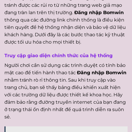
tránh được các rủi ro từ những trang web giả mạo
đang tràn lan trên thị trường.
Đăng nhập Bomwin
thông qua các đường link chính thống là điều kiện
tiên quyết để hệ thống nhận diện và bảo vệ dữ liệu
khách hàng. Dưới đây là các bước thao tác kỹ thuật
được tối ưu hóa cho mọi thiết bị.
Truy cập giao diện chính thức của hệ thống
Người chơi cần sử dụng các trình duyệt có tính bảo
mật cao để tiến hành thao tác
Đăng nhập Bomwin
nhằm tránh rò rỉ thông tin. Sau khi truy cập vào
trang chủ, bạn sẽ thấy bảng điều khiển xuất hiện
với các trường dữ liệu được thiết kế khoa học. Hãy
đảm bảo rằng đường truyền internet của bạn đang
ở trạng thái ổn định nhất để quá trình diễn ra suôn
sẻ.