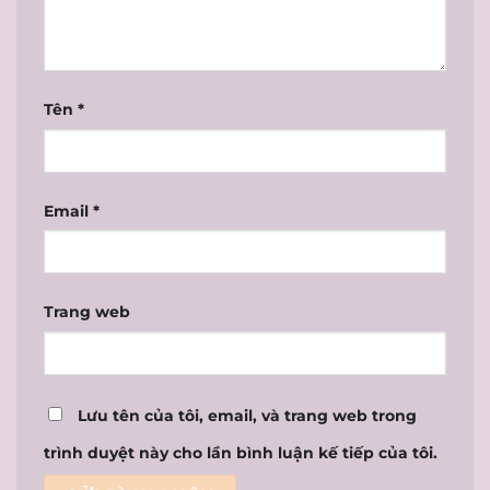
Tên
*
Email
*
Trang web
Lưu tên của tôi, email, và trang web trong
trình duyệt này cho lần bình luận kế tiếp của tôi.