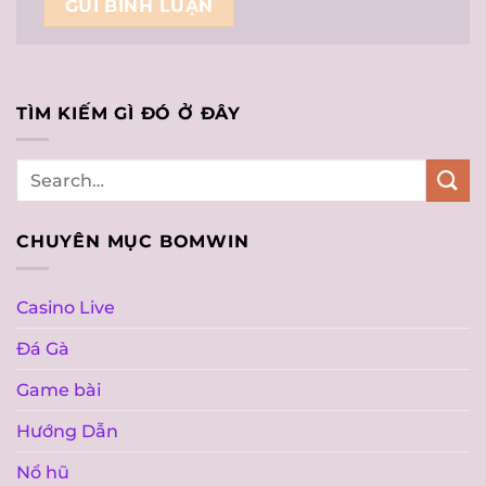
TÌM KIẾM GÌ ĐÓ Ở ĐÂY
CHUYÊN MỤC BOMWIN
Casino Live
Đá Gà
Game bài
Hướng Dẫn
Nổ hũ