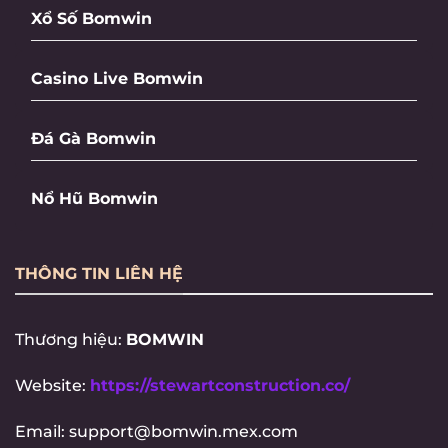
Xổ Số Bomwin
Casino Live Bomwin
Đá Gà Bomwin
Nổ Hũ Bomwin
THÔNG TIN LIÊN HỆ
Thương hiệu:
BOMWIN
Website:
https://stewartconstruction.co/
Email:
support@bomwin.mex.com