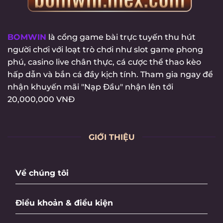
BOMWIN
là cổng game bài trực tuyến thu hút
người chơi với loạt trò chơi như slot game phong
phú, casino live chân thực, cá cược thể thao kèo
hấp dẫn và bắn cá đầy kịch tính. Tham gia ngay để
nhận khuyến mãi "Nạp Đầu" nhận lên tới
20,000,000 VNĐ
GIỚI THIỆU
Về chúng tôi
Điều khoản & điều kiện