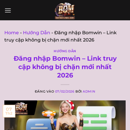
Bỏ
qua
nội
dung
Home
-
Hướng Dẫn
-
Đăng nhập Bomwin – Link
truy cập không bị chặn mới nhất 2026
HƯỚNG DẪN
Đăng nhập Bomwin – Link truy
cập không bị chặn mới nhất
2026
ĐĂNG VÀO
07/02/2026
BỞI
ADMIN
07
Th2