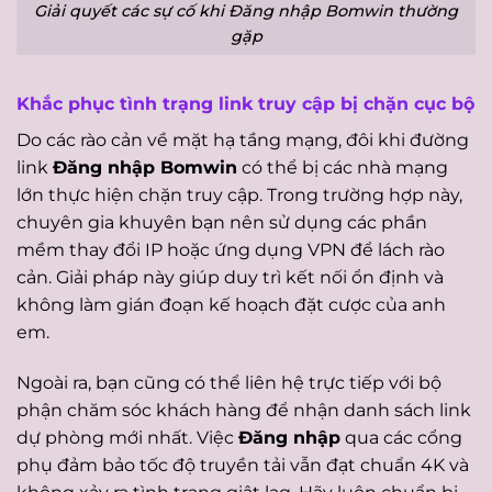
Giải quyết các sự cố khi Đăng nhập Bomwin thường
gặp
Khắc phục tình trạng link truy cập bị chặn cục bộ
Do các rào cản về mặt hạ tầng mạng, đôi khi đường
link
Đăng nhập Bomwin
có thể bị các nhà mạng
lớn thực hiện chặn truy cập. Trong trường hợp này,
chuyên gia khuyên bạn nên sử dụng các phần
mềm thay đổi IP hoặc ứng dụng VPN để lách rào
cản. Giải pháp này giúp duy trì kết nối ổn định và
không làm gián đoạn kế hoạch đặt cược của anh
em.
Ngoài ra, bạn cũng có thể liên hệ trực tiếp với bộ
phận chăm sóc khách hàng để nhận danh sách link
dự phòng mới nhất. Việc
Đăng nhập
qua các cổng
phụ đảm bảo tốc độ truyền tải vẫn đạt chuẩn 4K và