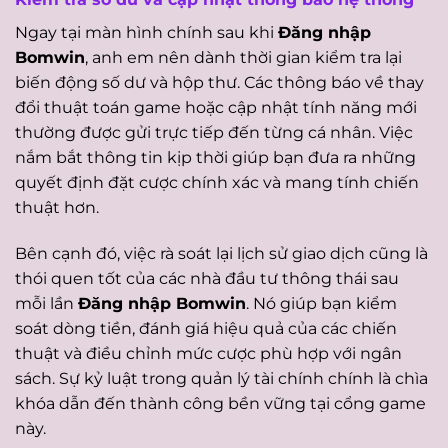
Ngay tại màn hình chính sau khi
Đăng nhập
Bomwin
, anh em nên dành thời gian kiểm tra lại
biến động số dư và hộp thư. Các thông báo về thay
đổi thuật toán game hoặc cập nhật tính năng mới
thường được gửi trực tiếp đến từng cá nhân. Việc
nắm bắt thông tin kịp thời giúp bạn đưa ra những
quyết định đặt cược chính xác và mang tính chiến
thuật hơn.
Bên cạnh đó, việc rà soát lại lịch sử giao dịch cũng là
thói quen tốt của các nhà đầu tư thông thái sau
mỗi lần
Đăng nhập Bomwin
. Nó giúp bạn kiểm
soát dòng tiền, đánh giá hiệu quả của các chiến
thuật và điều chỉnh mức cược phù hợp với ngân
sách. Sự kỷ luật trong quản lý tài chính chính là chìa
khóa dẫn đến thành công bền vững tại cổng game
này.