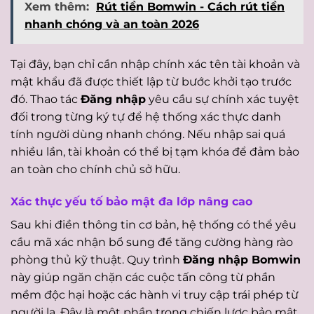
Xem thêm:
Rút tiền Bomwin - Cách rút tiền
nhanh chóng và an toàn 2026
Tại đây, bạn chỉ cần nhập chính xác tên tài khoản và
mật khẩu đã được thiết lập từ bước khởi tạo trước
đó. Thao tác
Đăng nhập
yêu cầu sự chính xác tuyệt
đối trong từng ký tự để hệ thống xác thực danh
tính người dùng nhanh chóng. Nếu nhập sai quá
nhiều lần, tài khoản có thể bị tạm khóa để đảm bảo
an toàn cho chính chủ sở hữu.
Xác thực yếu tố bảo mật đa lớp nâng cao
Sau khi điền thông tin cơ bản, hệ thống có thể yêu
cầu mã xác nhận bổ sung để tăng cường hàng rào
phòng thủ kỹ thuật. Quy trình
Đăng nhập Bomwin
này giúp ngăn chặn các cuộc tấn công từ phần
mềm độc hại hoặc các hành vi truy cập trái phép từ
người lạ. Đây là một phần trong chiến lược bảo mật