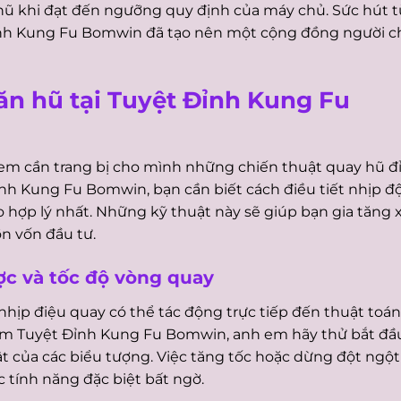
hũ khi đạt đến ngưỡng quy định của máy chủ. Sức hút t
ỉnh Kung Fu Bomwin đã tạo nên một cộng đồng người c
săn hũ tại Tuyệt Đỉnh Kung Fu
em cần trang bị cho mình những chiến thuật quay hũ đ
Đỉnh Kung Fu Bomwin, bạn cần biết cách điều tiết nhịp đ
o hợp lý nhất. Những kỹ thuật này sẽ giúp bạn gia tăng 
n vốn đầu tư.
ợc và tốc độ vòng quay
 nhịp điệu quay có thể tác động trực tiếp đến thuật toán
ghiệm Tuyệt Đỉnh Kung Fu Bomwin, anh em hãy thử bắt đầ
t của các biểu tượng. Việc tăng tốc hoặc dừng đột ngột
c tính năng đặc biệt bất ngờ.