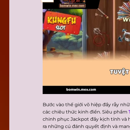
Bước vào thế giới võ hiệp đầy rẫy nh
các chiêu thức kinh điển. Siêu phẩm
chinh phục Jackpot đầy kịch tính và
ra những cú đánh quyết định và mang 