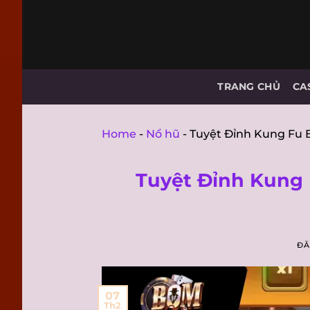
Bỏ
qua
nội
dung
TRANG CHỦ
CA
Home
-
Nổ hũ
-
Tuyệt Đỉnh Kung Fu 
Tuyệt Đỉnh Kung
ĐĂ
07
Th2