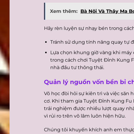
Xem thêm:
Bà Nội Và Thây Ma B
Hãy rèn luyện sự nhạy bén trong cách
Tránh sử dụng tính năng quay tự độ
Lựa chọn khung giờ vàng khi máy c
trong cách chơi Tuyệt Đỉnh Kung F
nhà đầu tư thông thái.
Quản lý nguồn vốn bền bỉ ch
Võ học đòi hỏi sự kiên trì và việc să
cơ. Khi tham gia Tuyệt Đỉnh Kung Fu
trải nghiệm được nhiều lượt quay nhấ
vì rủi ro trên võ lâm luôn hiện hữu.
Chúng tôi khuyến khích anh em thực 