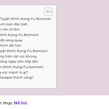
 Tuyệt Đỉnh Kung Fu Bomwin
nh toán đặc biệt
m vóc võ lâm
t Đỉnh Kung Fu Bomwin
c độ vòng quay
trình dài hạn
Tuyệt Đỉnh Kung Fu Bomwin
ặng hiện vật cực khủng
 hằng ngày siêu hấp dẫn
yệt Đỉnh Kung Fu bomwin
g sức mạnh là gì?
ũ Jackpot thành công?
nh mục
Nổ hũ