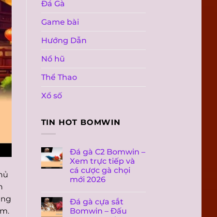
Đá Gà
Game bài
Hướng Dẫn
Nổ hũ
Thể Thao
Xổ số
TIN HOT BOMWIN
Đá gà C2 Bomwin –
Xem trực tiếp và
cá cược gà chọi
chủ
mới 2026
h
ung
Đá gà cựa sắt
âm.
Bomwin – Đấu