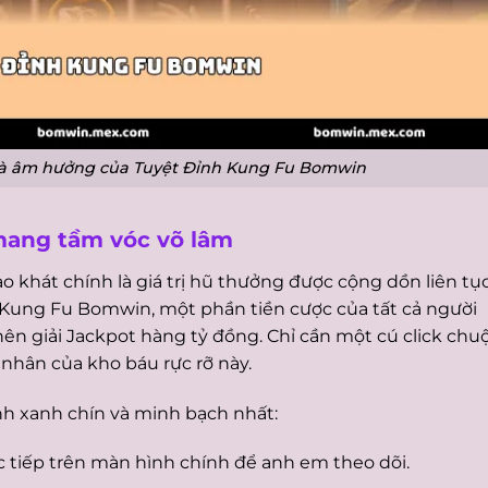
và âm hưởng của Tuyệt Đỉnh Kung Fu Bomwin
 mang tầm vóc võ lâm
 khát chính là giá trị hũ thưởng được cộng dồn liên tụ
h Kung Fu Bomwin, một phần tiền cược của tất cả người
ên giải Jackpot hàng tỷ đồng. Chỉ cần một cú click chu
nhân của kho báu rực rỡ này.
nh xanh chín và minh bạch nhất:
ực tiếp trên màn hình chính để anh em theo dõi.