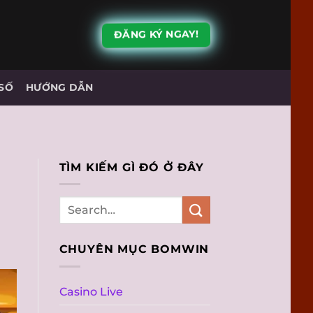
ĐĂNG KÝ NGAY!
SỐ
HƯỚNG DẪN
TÌM KIẾM GÌ ĐÓ Ở ĐÂY
CHUYÊN MỤC BOMWIN
Casino Live