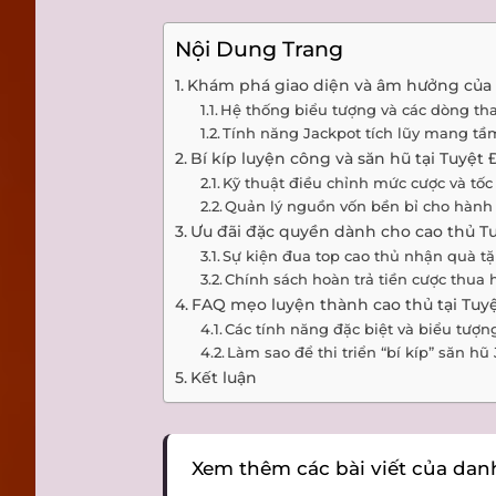
Nội Dung Trang
Khám phá giao diện và âm hưởng của
Hệ thống biểu tượng và các dòng tha
Tính năng Jackpot tích lũy mang tầ
Bí kíp luyện công và săn hũ tại Tuyệ
Kỹ thuật điều chỉnh mức cược và tố
Quản lý nguồn vốn bền bỉ cho hành 
Ưu đãi đặc quyền dành cho cao thủ 
Sự kiện đua top cao thủ nhận quà t
Chính sách hoàn trả tiền cược thua
FAQ mẹo luyện thành cao thủ tại Tu
Các tính năng đặc biệt và biểu tượn
Làm sao để thi triển “bí kíp” săn h
Kết luận
Xem thêm các bài viết của da