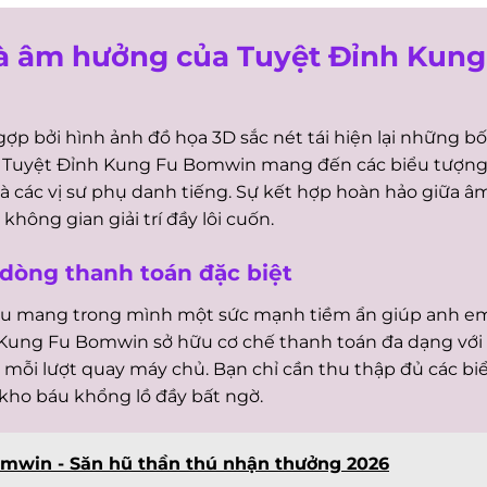
à âm hưởng của Tuyệt Đỉnh Kung
ợp bởi hình ảnh đồ họa 3D sắc nét tái hiện lại những bố
g Tuyệt Đỉnh Kung Fu Bomwin mang đến các biểu tượn
à các vị sư phụ danh tiếng. Sự kết hợp hoàn hảo giữa â
ông gian giải trí đầy lôi cuốn.
 dòng thanh toán đặc biệt
 đều mang trong mình một sức mạnh tiềm ẩn giúp anh e
 Kung Fu Bomwin sở hữu cơ chế thanh toán đa dạng với
mỗi lượt quay máy chủ. Bạn chỉ cần thu thập đủ các bi
kho báu khổng lồ đầy bất ngờ.
mwin - Săn hũ thần thú nhận thưởng 2026