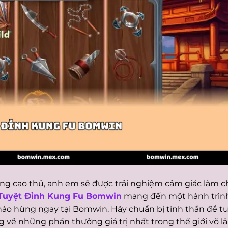
ững cao thủ, anh em sẽ được trải nghiệm cảm giác làm 
Tuyệt Đỉnh Kung Fu Bomwin
mang đến một hành trìn
 hào hùng ngay tại Bomwin. Hãy chuẩn bị tinh thần để t
về những phần thưởng giá trị nhất trong thế giới võ l