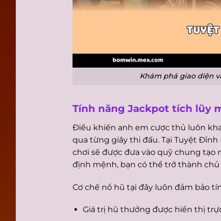
Khám phá giao diện 
Tính năng Jackpot tích lũy
Điều khiến anh em cược thủ luôn khao
qua từng giây thi đấu. Tại Tuyệt Đỉn
chơi sẽ được đưa vào quỹ chung tạo n
định mệnh, bạn có thể trở thành chủ 
Cơ chế nổ hũ tại đây luôn đảm bảo tí
Giá trị hũ thưởng được hiển thị tr